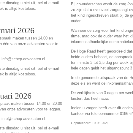
e dinsdag u niet uit, bel of e-mail
Bij co-ouderschap wordt de zorg (ong
k is altijd kosteloos.
zo zijn dat u evenveel zorgdraagt o
het kind ingeschreven staat bij de 
ouder.
bruari 2026
Wanneer de zorg voor het kind ongev
ritme, mag ook de ouder waar het ki
afspraak maken tussen 14.00 en
inkomensafhankelijke combinatiekor
an één van onze advocaten voor te
De Hoge Raad heeft geoordeeld dat 
beide ouders behoort, de aanspraak
n info@schep-advocaten.nl.
ten minste 3 tot 3,5 dag per week bij
hele dagen geldt het uitgangspunt 3
e dinsdag u niet uit, bel of e-mail
k is altijd kosteloos.
In de genoemde uitspraak van de Hoge Raad weken de uren
deze eis en werd de inkomensafhank
De verblijfseis van 3 dagen per wee
nuari 2026
luistert dus heel nauw.
fspraak maken tussen 14.00 en 20.00
Indien u vragen heeft over dit ond
 van onze advocaten voor te leggen.
kantoor via telefoonnummer 0186-6
n info@schep-advocaten.nl.
Gepubliceerd: 10-06-2021
e dinsdag u niet uit, bel of e-mail