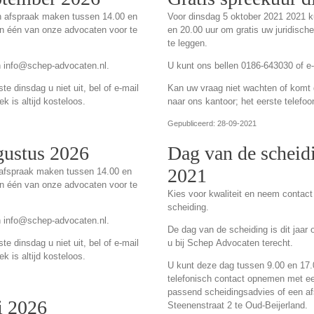
n afspraak maken tussen 14.00 en
Voor dinsdag 5 oktober 2021 2021 
an één van onze advocaten voor te
en 20.00 uur om gratis uw juridisc
te leggen.
n info@schep-advocaten.nl.
U kunt ons bellen 0186-643030 of e
e dinsdag u niet uit, bel of e-mail
Kan uw vraag niet wachten of komt de
k is altijd kosteloos.
naar ons kantoor; het eerste telefoo
Gepubliceerd: 28-09-2021
gustus 2026
Dag van de scheid
2021
 afspraak maken tussen 14.00 en
an één van onze advocaten voor te
Kies voor kwaliteit en neem conta
scheiding.
n info@schep-advocaten.nl.
De dag van de scheiding is dit jaar 
e dinsdag u niet uit, bel of e-mail
u bij Schep Advocaten terecht.
k is altijd kosteloos.
U kunt deze dag tussen 9.00 en 17.00
telefonisch contact opnemen met e
passend scheidingsadvies of een af
i 2026
Steenenstraat 2 te Oud-Beijerland.