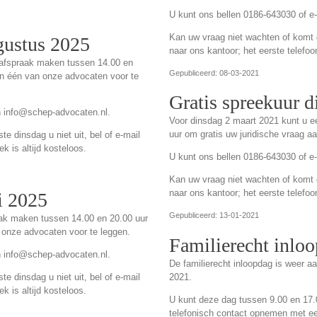
U kunt ons bellen 0186-643030 of e
Kan uw vraag niet wachten of komt de
gustus 2025
naar ons kantoor; het eerste telefoo
 afspraak maken tussen 14.00 en
Gepubliceerd: 08-03-2021
an één van onze advocaten voor te
Gratis spreekuur 
n info@schep-advocaten.nl.
Voor dinsdag 2 maart 2021 kunt u 
uur om gratis uw juridische vraag a
e dinsdag u niet uit, bel of e-mail
k is altijd kosteloos.
U kunt ons bellen 0186-643030 of e
Kan uw vraag niet wachten of komt de
naar ons kantoor; het eerste telefoo
i 2025
Gepubliceerd: 13-01-2021
aak maken tussen 14.00 en 20.00 uur
 onze advocaten voor te leggen.
Familierecht inlo
n info@schep-advocaten.nl.
De familierecht inloopdag is weer a
2021.
e dinsdag u niet uit, bel of e-mail
k is altijd kosteloos.
U kunt deze dag tussen 9.00 en 17.00
telefonisch contact opnemen met e