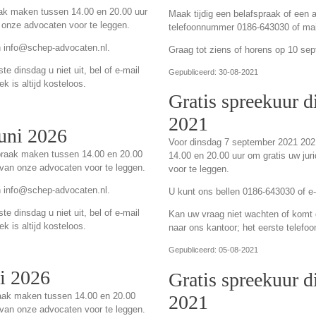
aak maken tussen 14.00 en 20.00 uur
Maak tijdig een belafspraak of een 
 onze advocaten voor te leggen.
telefoonnummer 0186-643030 of mai
n info@schep-advocaten.nl.
Graag tot ziens of horens op 10 se
e dinsdag u niet uit, bel of e-mail
Gepubliceerd: 30-08-2021
k is altijd kosteloos.
Gratis spreekuur 
2021
juni 2026
Voor dinsdag 7 september 2021 202
spraak maken tussen 14.00 en 20.00
14.00 en 20.00 uur om gratis uw ju
 van onze advocaten voor te leggen.
voor te leggen.
n info@schep-advocaten.nl.
U kunt ons bellen 0186-643030 of e
e dinsdag u niet uit, bel of e-mail
Kan uw vraag niet wachten of komt de
k is altijd kosteloos.
naar ons kantoor; het eerste telefoo
Gepubliceerd: 05-08-2021
ei 2026
Gratis spreekuur d
raak maken tussen 14.00 en 20.00
2021
 van onze advocaten voor te leggen.