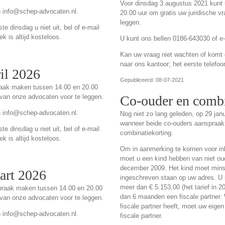
Voor dinsdag 3 augustus 2021 kunt
n info@schep-advocaten.nl.
20.00 uur om gratis uw juridische 
leggen.
e dinsdag u niet uit, bel of e-mail
k is altijd kosteloos.
U kunt ons bellen 0186-643030 of e
Kan uw vraag niet wachten of komt de
naar ons kantoor; het eerste telefoo
ril 2026
Gepubliceerd: 08-07-2021
praak maken tussen 14.00 en 20.00
 van onze advocaten voor te leggen.
Co-ouder en combi
n info@schep-advocaten.nl.
Nog niet zo lang geleden, op 29 jan
wanneer beide co-ouders aanspraa
e dinsdag u niet uit, bel of e-mail
combinatiekorting.
k is altijd kosteloos.
Om in aanmerking te komen voor in
moet u een kind hebben van niet ou
december 2009. Het kind moet mins
art 2026
ingeschreven staan op uw adres. U
meer dan € 5.153,00 (het tarief in 2
spraak maken tussen 14.00 en 20.00
dan 6 maanden een fiscale partner
 van onze advocaten voor te leggen.
fiscale partner heeft, moet uw eige
n info@schep-advocaten.nl.
fiscale partner.