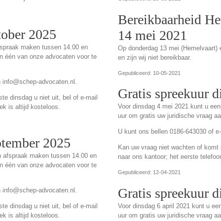
Bereikbaarheid He
tober 2025
14 mei 2021
fspraak maken tussen 14.00 en
Op donderdag 13 mei (Hemelvaart) e
an één van onze advocaten voor te
en zijn wij niet bereikbaar.
Gepubliceerd: 10-05-2021
n info@schep-advocaten.nl.
Gratis spreekuur 
e dinsdag u niet uit, bel of e-mail
Voor dinsdag 4 mei 2021 kunt u ee
k is altijd kosteloos.
uur om gratis uw juridische vraag a
U kunt ons bellen 0186-643030 of e
eptember 2025
Kan uw vraag niet wachten of komt de
n afspraak maken tussen 14.00 en
naar ons kantoor; het eerste telefoo
an één van onze advocaten voor te
Gepubliceerd: 12-04-2021
Gratis spreekuur d
n info@schep-advocaten.nl.
Voor dinsdag 6 april 2021 kunt u e
e dinsdag u niet uit, bel of e-mail
uur om gratis uw juridische vraag a
k is altijd kosteloos.