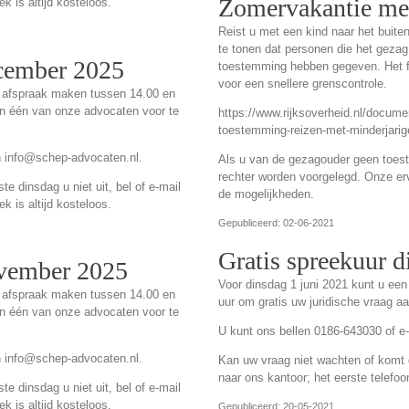
Zomervakantie met
k is altijd kosteloos.
Reist u met een kind naar het buiten
te tonen dat personen die het gezag
ecember 2025
toestemming hebben gegeven. Het for
voor een snellere grenscontrole.
 afspraak maken tussen 14.00 en
an één van onze advocaten voor te
https://www.rijksoverheid.nl/docume
toestemming-reizen-met-minderjarige
n info@schep-advocaten.nl.
Als u van de gezagouder geen toest
rechter worden voorgelegd. Onze er
e dinsdag u niet uit, bel of e-mail
de mogelijkheden.
k is altijd kosteloos.
Gepubliceerd: 02-06-2021
Gratis spreekuur d
ovember 2025
Voor dinsdag 1 juni 2021 kunt u ee
 afspraak maken tussen 14.00 en
uur om gratis uw juridische vraag a
an één van onze advocaten voor te
U kunt ons bellen 0186-643030 of e
n info@schep-advocaten.nl.
Kan uw vraag niet wachten of komt de
naar ons kantoor; het eerste telefoo
e dinsdag u niet uit, bel of e-mail
k is altijd kosteloos.
Gepubliceerd: 20-05-2021